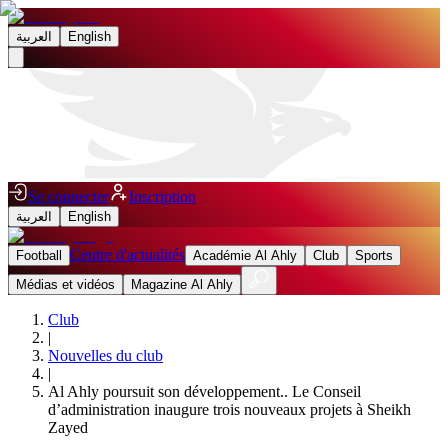
العربية
English
Se connecter
Inscription
العربية
English
Centre d'actualités
Football
Académie Al Ahly
Club
Sports
Médias et vidéos
Magazine Al Ahly
Club
|
Nouvelles du club
|
Al Ahly poursuit son développement.. Le Conseil
d’administration inaugure trois nouveaux projets à Sheikh
Zayed