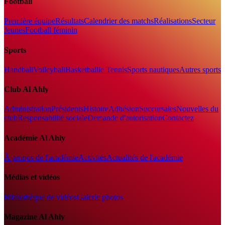
Football
Première équipe
Résultats
Calendrier des matchs
Réalisations
Secteur
Jeunes
Football féminin
Sports
Handball
Volleyball
Basketball
le Tennis
Sports nautiques
Autres sports
Club Al Ahly
Administration
Présidents
Histoire
Adhésion
Succursales
Nouvelles du
club
Responsabilité sociale
Demande d'autorisation
Contactez
Académie Al Ahly
À propos de l'académie
Activités
Actualités de l'académie
Médias et vidéos
Bibliothèque de vidéos
Galerie photos
Magazine Al Ahly