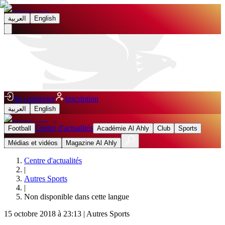
العربية
English
Se connecter
Inscription
العربية
English
Centre d'actualités
Football
Académie Al Ahly
Club
Sports
Médias et vidéos
Magazine Al Ahly
Centre d'actualités
|
Autres Sports
|
Non disponible dans cette langue
15 octobre 2018 à 23:13
|
Autres Sports