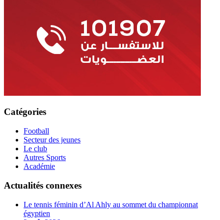
Catégories
Football
Secteur des jeunes
Le club
Autres Sports
Académie
Actualités connexes
Le tennis féminin d’Al Ahly au sommet du championnat
égyptien