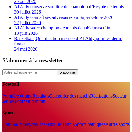
2 août 2026
Al Ahly conserve son titre de champion d’Égypte de tennis
30 juillet 2026
Al Ahly connaît ses adversaires au Super Globe 2026
22 juillet 2026
Al Ahly sacré champion de tennis de table masculin
13 juin 2026
Basketball| Qualification méritée d’Al Ahly pour les demi-
finales
24 mai 2026
S'abonner à la newsletter
S'abonner
Football
Première équipe
Résultats
Calendrier des matchs
Réalisations
Secteur
Jeunes
Football féminin
Sports
Handball
Volleyball
Basketball
le Tennis
Sports nautiques
Autres sports