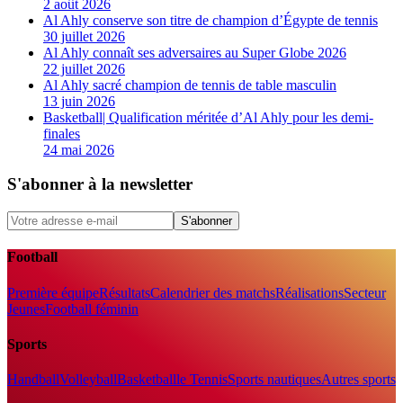
2 août 2026
Al Ahly conserve son titre de champion d’Égypte de tennis
30 juillet 2026
Al Ahly connaît ses adversaires au Super Globe 2026
22 juillet 2026
Al Ahly sacré champion de tennis de table masculin
13 juin 2026
Basketball| Qualification méritée d’Al Ahly pour les demi-
finales
24 mai 2026
S'abonner à la newsletter
S'abonner
Football
Première équipe
Résultats
Calendrier des matchs
Réalisations
Secteur
Jeunes
Football féminin
Sports
Handball
Volleyball
Basketball
le Tennis
Sports nautiques
Autres sports