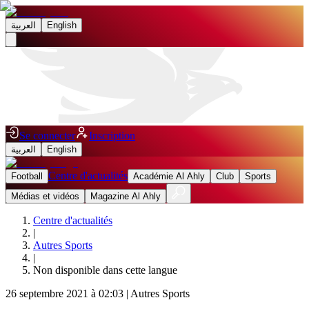
العربية
English
Se connecter
Inscription
العربية
English
Centre d'actualités
Football
Académie Al Ahly
Club
Sports
Médias et vidéos
Magazine Al Ahly
Centre d'actualités
|
Autres Sports
|
Non disponible dans cette langue
26 septembre 2021 à 02:03
|
Autres Sports