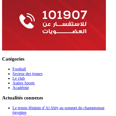
Catégories
Football
Secteur des jeunes
Le club
Autres Sports
Académie
Actualités connexes
Le tennis féminin d’Al Ahly au sommet du championnat
égyptien