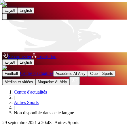
العربية
English
Se connecter
Inscription
العربية
English
Centre d'actualités
Football
Académie Al Ahly
Club
Sports
Médias et vidéos
Magazine Al Ahly
Centre d'actualités
|
Autres Sports
|
Non disponible dans cette langue
29 septembre 2021 à 20:48
|
Autres Sports