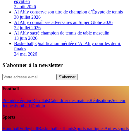
égyptien
2 août 2026
Al Ahly conserve son titre de champion d’Égypte de tennis
30 juillet 2026
Al Ahly connaît ses adversaires au Super Globe 2026
22 juillet 2026
Al Ahly sacré champion de tennis de table masculin
13 juin 2026
Basketball| Qualification méritée d’Al Ahly pour les demi-
finales
24 mai 2026
S'abonner à la newsletter
S'abonner
Football
Première équipe
Résultats
Calendrier des matchs
Réalisations
Secteur
Jeunes
Football féminin
Sports
Handball
Volleyball
Basketball
le Tennis
Sports nautiques
Autres sports