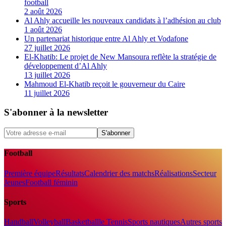
football
2 août 2026
Al Ahly accueille les nouveaux candidats à l’adhésion au club
1 août 2026
Un partenariat historique entre Al Ahly et Vodafone
27 juillet 2026
El-Khatib: Le projet de New Mansoura reflète la stratégie de
développement d’Al Ahly
13 juillet 2026
Mahmoud El-Khatib reçoit le gouverneur du Caire
11 juillet 2026
S'abonner à la newsletter
S'abonner
Football
Première équipe
Résultats
Calendrier des matchs
Réalisations
Secteur
Jeunes
Football féminin
Sports
Handball
Volleyball
Basketball
le Tennis
Sports nautiques
Autres sports