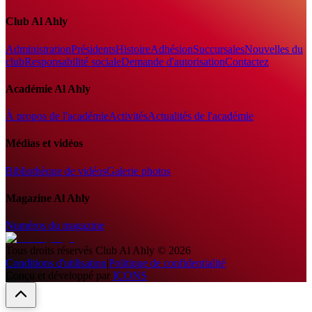
Club Al Ahly
Administration
Présidents
Histoire
Adhésion
Succursales
Nouvelles du
club
Responsabilité sociale
Demande d'autorisation
Contactez
Académie Al Ahly
À propos de l'académie
Activités
Actualités de l'académie
Médias et vidéos
Bibliothèque de vidéos
Galerie photos
Magazine Al Ahly
Numéros du magazine
Tous droits réservés
Club Al Ahly
©
2026
Conditions d'utilisation
|
Politique de confidentialité
Conçu et développé par
ICONS