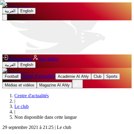
العربية
English
Se connecter
Inscription
العربية
English
Centre d'actualités
Football
Académie Al Ahly
Club
Sports
Médias et vidéos
Magazine Al Ahly
Centre d'actualités
|
Le club
|
Non disponible dans cette langue
29 septembre 2021 à 21:25
|
Le club