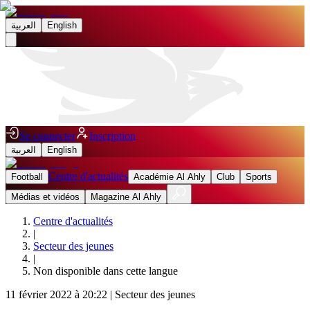
العربية
English
Se connecter
Inscription
العربية
English
Centre d'actualités
Football
Académie Al Ahly
Club
Sports
Médias et vidéos
Magazine Al Ahly
Centre d'actualités
|
Secteur des jeunes
|
Non disponible dans cette langue
11 février 2022 à 20:22
|
Secteur des jeunes