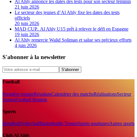
Al Ahly annonce les dates des tests pour son secteur féminin
21 juin 2026
Le secteur des jeunes d’Al Ahly fixe les dates des tests
officiels
20 juin 2026
MAD CUP.. Al Ahly U15 prêt à relever le défi en Espagne
19 juin 2026
Al Ahly remercie Walid Soliman et salue ses précieux efforts
4 juin 2026
S'abonner à la newsletter
S'abonner
Football
Première équipe
Résultats
Calendrier des matchs
Réalisations
Secteur
Jeunes
Football féminin
Sports
Handball
Volleyball
Basketball
le Tennis
Sports nautiques
Autres sports
Club Al Ahly