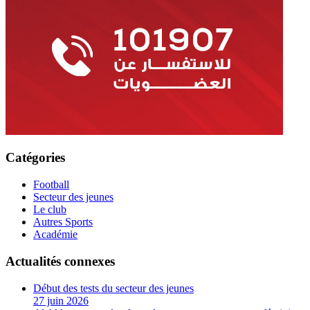
Catégories
Football
Secteur des jeunes
Le club
Autres Sports
Académie
Actualités connexes
Début des tests du secteur des jeunes
27 juin 2026