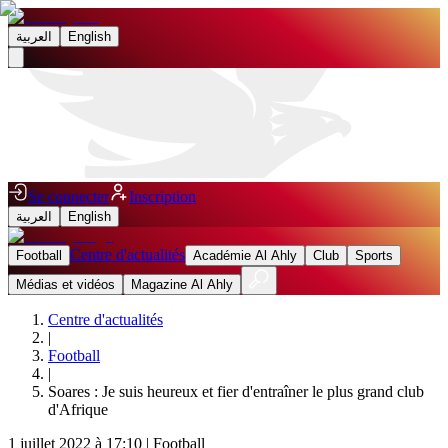
العربية
English
Se connecter
Inscription
العربية
English
Centre d'actualités
Football
Académie Al Ahly
Club
Sports
Médias et vidéos
Magazine Al Ahly
Centre d'actualités
|
Football
|
Soares : Je suis heureux et fier d'entraîner le plus grand club
d'Afrique
1 juillet 2022 à 17:10
|
Football