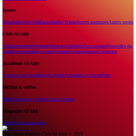
Sports
Handball
Volleyball
Basketball
le Tennis
Sports nautiques
Autres sports
Club Al Ahly
Administration
Présidents
Histoire
Adhésion
Succursales
Nouvelles du
club
Responsabilité sociale
Demande d'autorisation
Contactez
Académie Al Ahly
À propos de l'académie
Activités
Actualités de l'académie
Médias et vidéos
Bibliothèque de vidéos
Galerie photos
Magazine Al Ahly
Numéros du magazine
Tous droits réservés
Club Al Ahly
©
2026