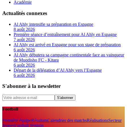
Académie
Actualités connexes
Al Ahly intensifie sa préparation en Espagne
8 août 2026
Première séance d’entraînement pour Al Ahly en Espagne
7 août 2026
Al Ahly est arrivé en Espagne pour son stage de préparation
6 août 2026
Al Ahly débutera sa campagne continentale face au vainqueur
de Muqdisho FC - Kitara
6 août 2026
Départ de la délégation d’Al Ahly vers l’Espagne
6 août 2026
S'abonner à la newsletter
S'abonner
Football
Première équipe
Résultats
Calendrier des matchs
Réalisations
Secteur
Jeunes
Football féminin