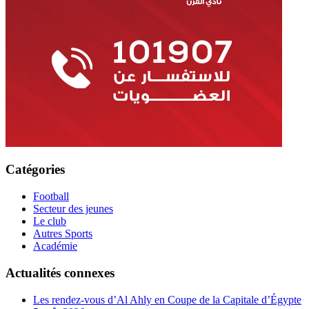
Catégories
Football
Secteur des jeunes
Le club
Autres Sports
Académie
Actualités connexes
Les rendez-vous d’Al Ahly en Coupe de la Capitale d’Égypte