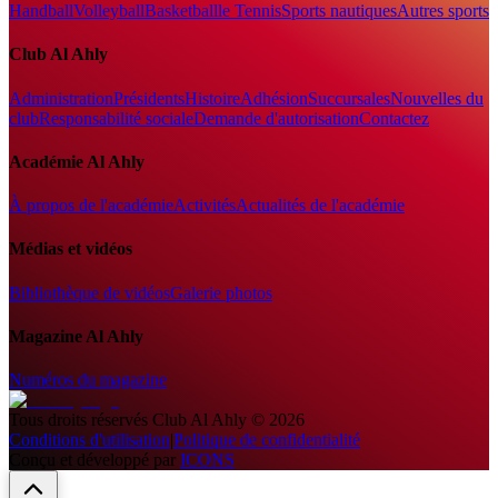
Handball
Volleyball
Basketball
le Tennis
Sports nautiques
Autres sports
Club Al Ahly
Administration
Présidents
Histoire
Adhésion
Succursales
Nouvelles du
club
Responsabilité sociale
Demande d'autorisation
Contactez
Académie Al Ahly
À propos de l'académie
Activités
Actualités de l'académie
Médias et vidéos
Bibliothèque de vidéos
Galerie photos
Magazine Al Ahly
Numéros du magazine
Tous droits réservés
Club Al Ahly
©
2026
Conditions d'utilisation
|
Politique de confidentialité
Conçu et développé par
ICONS