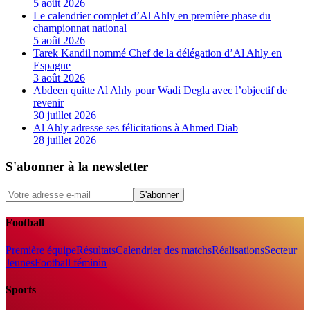
5 août 2026
Le calendrier complet d’Al Ahly en première phase du
championnat national
5 août 2026
Tarek Kandil nommé Chef de la délégation d’Al Ahly en
Espagne
3 août 2026
Abdeen quitte Al Ahly pour Wadi Degla avec l’objectif de
revenir
30 juillet 2026
Al Ahly adresse ses félicitations à Ahmed Diab
28 juillet 2026
S'abonner à la newsletter
S'abonner
Football
Première équipe
Résultats
Calendrier des matchs
Réalisations
Secteur
Jeunes
Football féminin
Sports