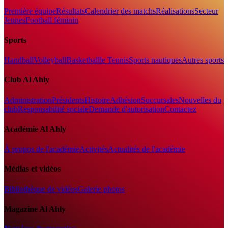
Première équipe
Résultats
Calendrier des matchs
Réalisations
Secteur
Jeunes
Football féminin
Sports
Handball
Volleyball
Basketball
le Tennis
Sports nautiques
Autres sports
Club Al Ahly
Administration
Présidents
Histoire
Adhésion
Succursales
Nouvelles du
club
Responsabilité sociale
Demande d'autorisation
Contactez
Académie Al Ahly
À propos de l'académie
Activités
Actualités de l'académie
Médias et vidéos
Bibliothèque de vidéos
Galerie photos
Magazine Al Ahly