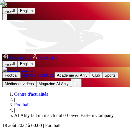
العربية
English
Se connecter
Inscription
العربية
English
Centre d'actualités
Football
Académie Al Ahly
Club
Sports
Médias et vidéos
Magazine Al Ahly
Centre d'actualités
|
Football
|
Al-Ahly fait un match nul 0-0 avec Eastern Company
18 août 2022 à 00:00
|
Football