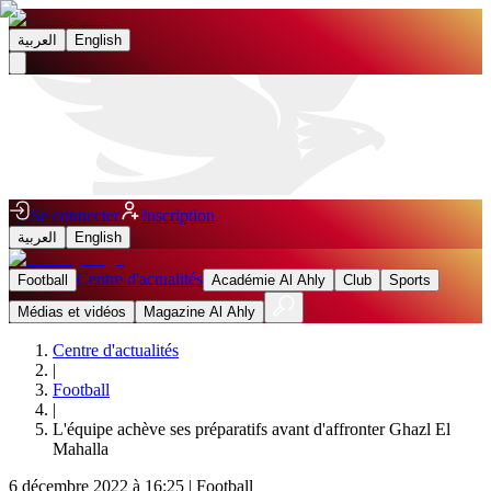
العربية
English
Se connecter
Inscription
العربية
English
Centre d'actualités
Football
Académie Al Ahly
Club
Sports
Médias et vidéos
Magazine Al Ahly
Centre d'actualités
|
Football
|
L'équipe achève ses préparatifs avant d'affronter Ghazl El
Mahalla
6 décembre 2022 à 16:25
|
Football