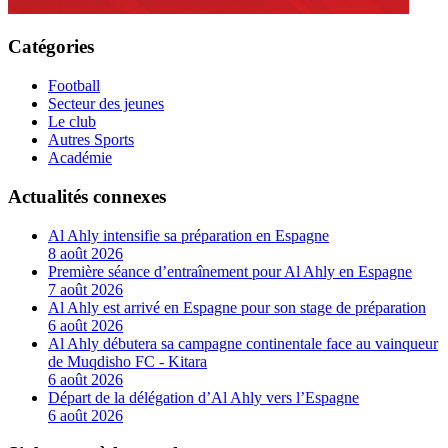
Catégories
Football
Secteur des jeunes
Le club
Autres Sports
Académie
Actualités connexes
Al Ahly intensifie sa préparation en Espagne
8 août 2026
Première séance d’entraînement pour Al Ahly en Espagne
7 août 2026
Al Ahly est arrivé en Espagne pour son stage de préparation
6 août 2026
Al Ahly débutera sa campagne continentale face au vainqueur
de Muqdisho FC - Kitara
6 août 2026
Départ de la délégation d’Al Ahly vers l’Espagne
6 août 2026