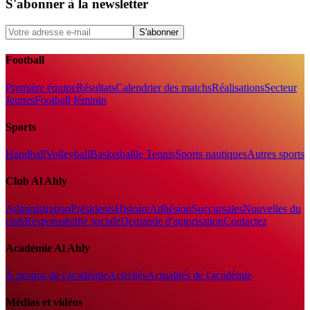
S'abonner à la newsletter
S'abonner
Football
Première équipe
Résultats
Calendrier des matchs
Réalisations
Secteur
Jeunes
Football féminin
Sports
Handball
Volleyball
Basketball
le Tennis
Sports nautiques
Autres sports
Club Al Ahly
Administration
Présidents
Histoire
Adhésion
Succursales
Nouvelles du
club
Responsabilité sociale
Demande d'autorisation
Contactez
Académie Al Ahly
À propos de l'académie
Activités
Actualités de l'académie
Médias et vidéos