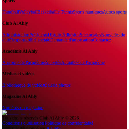
Sports
Handball
Volleyball
Basketball
le Tennis
Sports nautiques
Autres sports
Club Al Ahly
Administration
Présidents
Histoire
Adhésion
Succursales
Nouvelles du
club
Responsabilité sociale
Demande d'autorisation
Contactez
Académie Al Ahly
À propos de l'académie
Activités
Actualités de l'académie
Médias et vidéos
Bibliothèque de vidéos
Galerie photos
Magazine Al Ahly
Numéros du magazine
Tous droits réservés
Club Al Ahly
©
2026
Conditions d'utilisation
|
Politique de confidentialité
Conçu et développé par
ICONS