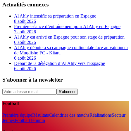
Actualités connexes
Al Ahly intensifie sa préparation en Espagne
8 août 2026
Première séance d’entraînement pour Al Ahly en Espagne
7 août 2026
Al Ahly est arrivé en Espagne pour son stage de préparation
6 août 2026
Al Ahly débutera sa campagne continentale face au vainqueur
de Muqdisho FC - Kitara
6 août 2026
Départ de la délégation d’Al Ahly vers l’Espagne
6 août 2026
S'abonner à la newsletter
S'abonner
Football
Première équipe
Résultats
Calendrier des matchs
Réalisations
Secteur
Jeunes
Football féminin