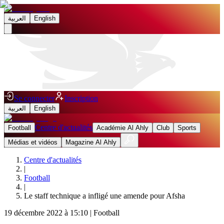
العربية
English
Se connecter
Inscription
العربية
English
Centre d'actualités
Football
Académie Al Ahly
Club
Sports
Médias et vidéos
Magazine Al Ahly
Centre d'actualités
|
Football
|
Le staff technique a infligé une amende pour Afsha
19 décembre 2022 à 15:10
|
Football