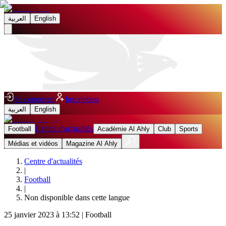
العربية
English
Se connecter
Inscription
العربية
English
Centre d'actualités
Football
Académie Al Ahly
Club
Sports
Médias et vidéos
Magazine Al Ahly
Centre d'actualités
|
Football
|
Non disponible dans cette langue
25 janvier 2023 à 13:52
|
Football