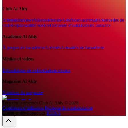
Club Al Ahly
Administration
Présidents
Histoire
Adhésion
Succursales
Nouvelles du
club
Responsabilité sociale
Demande d'autorisation
Contactez
Académie Al Ahly
À propos de l'académie
Activités
Actualités de l'académie
Médias et vidéos
Bibliothèque de vidéos
Galerie photos
Magazine Al Ahly
Numéros du magazine
Tous droits réservés
Club Al Ahly
©
2026
Conditions d'utilisation
|
Politique de confidentialité
Conçu et développé par
ICONS