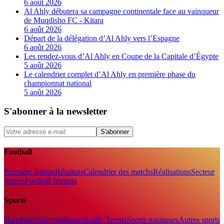
6 août 2026
Al Ahly débutera sa campagne continentale face au vainqueur
de Muqdisho FC - Kitara
6 août 2026
Départ de la délégation d’Al Ahly vers l’Espagne
6 août 2026
Les rendez-vous d’Al Ahly en Coupe de la Capitale d’Égypte
5 août 2026
Le calendrier complet d’Al Ahly en première phase du
championnat national
5 août 2026
S'abonner à la newsletter
S'abonner
Football
Première équipe
Résultats
Calendrier des matchs
Réalisations
Secteur
Jeunes
Football féminin
Sports
Handball
Volleyball
Basketball
le Tennis
Sports nautiques
Autres sports