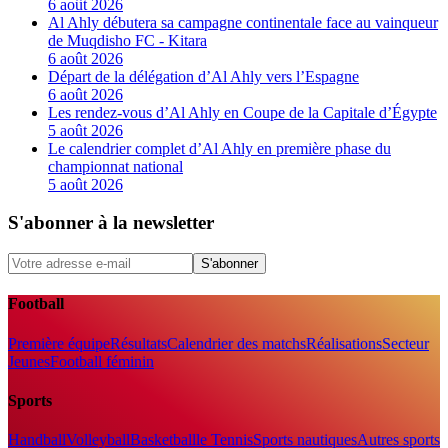
6 août 2026
Al Ahly débutera sa campagne continentale face au vainqueur
de Muqdisho FC - Kitara
6 août 2026
Départ de la délégation d’Al Ahly vers l’Espagne
6 août 2026
Les rendez-vous d’Al Ahly en Coupe de la Capitale d’Égypte
5 août 2026
Le calendrier complet d’Al Ahly en première phase du
championnat national
5 août 2026
S'abonner à la newsletter
S'abonner
Football
Première équipe
Résultats
Calendrier des matchs
Réalisations
Secteur
Jeunes
Football féminin
Sports
Handball
Volleyball
Basketball
le Tennis
Sports nautiques
Autres sports