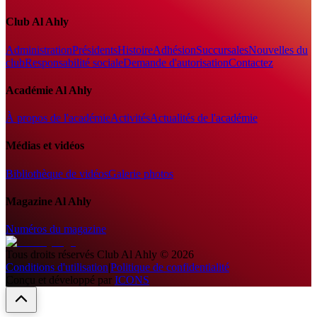
Club Al Ahly
Administration
Présidents
Histoire
Adhésion
Succursales
Nouvelles du
club
Responsabilité sociale
Demande d'autorisation
Contactez
Académie Al Ahly
À propos de l'académie
Activités
Actualités de l'académie
Médias et vidéos
Bibliothèque de vidéos
Galerie photos
Magazine Al Ahly
Numéros du magazine
Tous droits réservés
Club Al Ahly
©
2026
Conditions d'utilisation
|
Politique de confidentialité
Conçu et développé par
ICONS