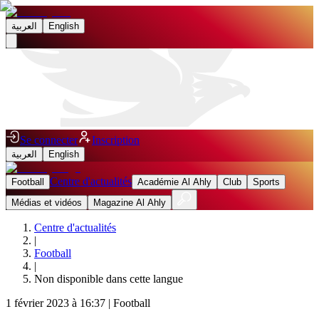
العربية
English
Se connecter
Inscription
العربية
English
Centre d'actualités
Football
Académie Al Ahly
Club
Sports
Médias et vidéos
Magazine Al Ahly
Centre d'actualités
|
Football
|
Non disponible dans cette langue
1 février 2023 à 16:37
|
Football