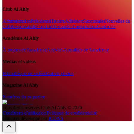
Club Al Ahly
Administration
Présidents
Histoire
Adhésion
Succursales
Nouvelles du
club
Responsabilité sociale
Demande d'autorisation
Contactez
Académie Al Ahly
À propos de l'académie
Activités
Actualités de l'académie
Médias et vidéos
Bibliothèque de vidéos
Galerie photos
Magazine Al Ahly
Numéros du magazine
Tous droits réservés
Club Al Ahly
©
2026
Conditions d'utilisation
|
Politique de confidentialité
Conçu et développé par
ICONS