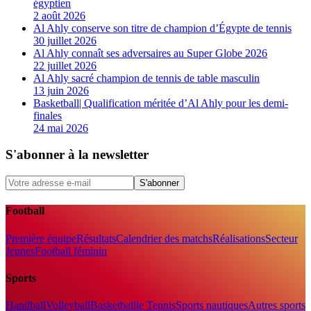
égyptien
2 août 2026
Al Ahly conserve son titre de champion d’Égypte de tennis
30 juillet 2026
Al Ahly connaît ses adversaires au Super Globe 2026
22 juillet 2026
Al Ahly sacré champion de tennis de table masculin
13 juin 2026
Basketball| Qualification méritée d’Al Ahly pour les demi-
finales
24 mai 2026
S'abonner à la newsletter
S'abonner
Football
Première équipe
Résultats
Calendrier des matchs
Réalisations
Secteur
Jeunes
Football féminin
Sports
Handball
Volleyball
Basketball
le Tennis
Sports nautiques
Autres sports