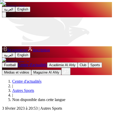
العربية
English
Se connecter
Inscription
العربية
English
Centre d'actualités
Football
Académie Al Ahly
Club
Sports
Médias et vidéos
Magazine Al Ahly
Centre d'actualités
|
Autres Sports
|
Non disponible dans cette langue
3 février 2023 à 20:53
|
Autres Sports