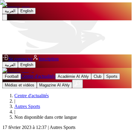
العربية
English
Se connecter
Inscription
العربية
English
Centre d'actualités
Football
Académie Al Ahly
Club
Sports
Médias et vidéos
Magazine Al Ahly
Centre d'actualités
|
Autres Sports
|
Non disponible dans cette langue
17 février 2023 à 12:37
|
Autres Sports