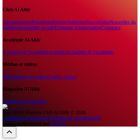
Club Al Ahly
Administration
Présidents
Histoire
Adhésion
Succursales
Nouvelles du
club
Responsabilité sociale
Demande d'autorisation
Contactez
Académie Al Ahly
À propos de l'académie
Activités
Actualités de l'académie
Médias et vidéos
Bibliothèque de vidéos
Galerie photos
Magazine Al Ahly
Numéros du magazine
Tous droits réservés
Club Al Ahly
©
2026
Conditions d'utilisation
|
Politique de confidentialité
Conçu et développé par
ICONS