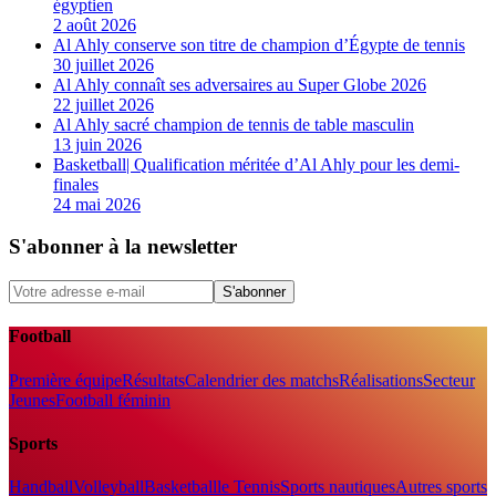
égyptien
2 août 2026
Al Ahly conserve son titre de champion d’Égypte de tennis
30 juillet 2026
Al Ahly connaît ses adversaires au Super Globe 2026
22 juillet 2026
Al Ahly sacré champion de tennis de table masculin
13 juin 2026
Basketball| Qualification méritée d’Al Ahly pour les demi-
finales
24 mai 2026
S'abonner à la newsletter
S'abonner
Football
Première équipe
Résultats
Calendrier des matchs
Réalisations
Secteur
Jeunes
Football féminin
Sports
Handball
Volleyball
Basketball
le Tennis
Sports nautiques
Autres sports