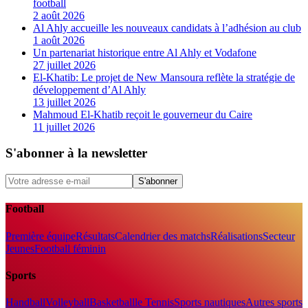
football
2 août 2026
Al Ahly accueille les nouveaux candidats à l’adhésion au club
1 août 2026
Un partenariat historique entre Al Ahly et Vodafone
27 juillet 2026
El-Khatib: Le projet de New Mansoura reflète la stratégie de
développement d’Al Ahly
13 juillet 2026
Mahmoud El-Khatib reçoit le gouverneur du Caire
11 juillet 2026
S'abonner à la newsletter
S'abonner
Football
Première équipe
Résultats
Calendrier des matchs
Réalisations
Secteur
Jeunes
Football féminin
Sports
Handball
Volleyball
Basketball
le Tennis
Sports nautiques
Autres sports