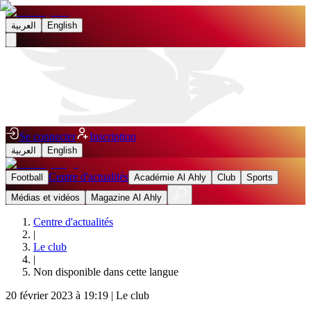
العربية
English
Se connecter
Inscription
العربية
English
Centre d'actualités
Football
Académie Al Ahly
Club
Sports
Médias et vidéos
Magazine Al Ahly
Centre d'actualités
|
Le club
|
Non disponible dans cette langue
20 février 2023 à 19:19
|
Le club