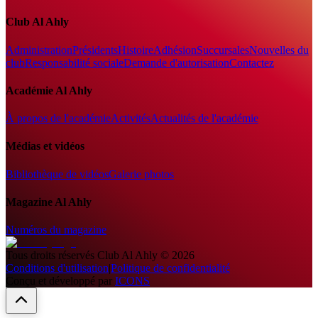
Club Al Ahly
Administration
Présidents
Histoire
Adhésion
Succursales
Nouvelles du
club
Responsabilité sociale
Demande d'autorisation
Contactez
Académie Al Ahly
À propos de l'académie
Activités
Actualités de l'académie
Médias et vidéos
Bibliothèque de vidéos
Galerie photos
Magazine Al Ahly
Numéros du magazine
Tous droits réservés
Club Al Ahly
©
2026
Conditions d'utilisation
|
Politique de confidentialité
Conçu et développé par
ICONS