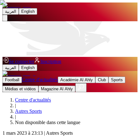
العربية
English
Se connecter
Inscription
العربية
English
Centre d'actualités
Football
Académie Al Ahly
Club
Sports
Médias et vidéos
Magazine Al Ahly
Centre d'actualités
|
Autres Sports
|
Non disponible dans cette langue
1 mars 2023 à 23:13
|
Autres Sports