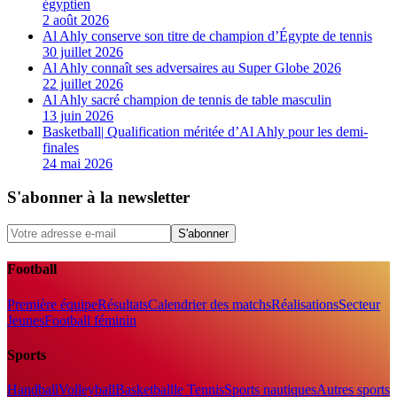
égyptien
2 août 2026
Al Ahly conserve son titre de champion d’Égypte de tennis
30 juillet 2026
Al Ahly connaît ses adversaires au Super Globe 2026
22 juillet 2026
Al Ahly sacré champion de tennis de table masculin
13 juin 2026
Basketball| Qualification méritée d’Al Ahly pour les demi-
finales
24 mai 2026
S'abonner à la newsletter
S'abonner
Football
Première équipe
Résultats
Calendrier des matchs
Réalisations
Secteur
Jeunes
Football féminin
Sports
Handball
Volleyball
Basketball
le Tennis
Sports nautiques
Autres sports