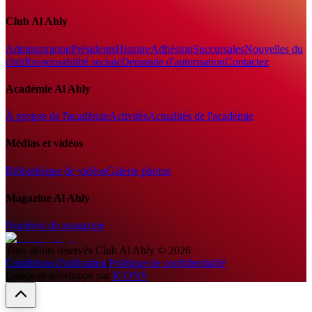
Club Al Ahly
Administration
Présidents
Histoire
Adhésion
Succursales
Nouvelles du
club
Responsabilité sociale
Demande d'autorisation
Contactez
Académie Al Ahly
À propos de l'académie
Activités
Actualités de l'académie
Médias et vidéos
Bibliothèque de vidéos
Galerie photos
Magazine Al Ahly
Numéros du magazine
Tous droits réservés
Club Al Ahly
©
2026
Conditions d'utilisation
|
Politique de confidentialité
Conçu et développé par
ICONS