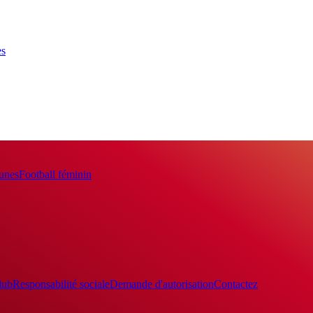
es
eunes
Football féminin
lub
Responsabilité sociale
Demande d'autorisation
Contactez