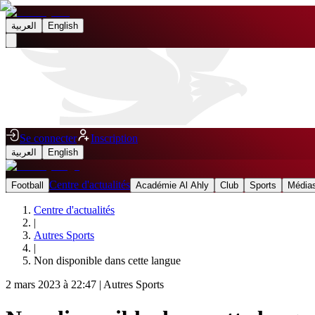
العربية
English
Se connecter
Inscription
العربية
English
Centre d'actualités
Football
Académie Al Ahly
Club
Sports
Médias
Centre d'actualités
|
Autres Sports
|
Non disponible dans cette langue
2 mars 2023 à 22:47
|
Autres Sports