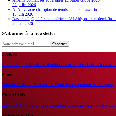
Al Ahly connaît ses adversaires au Super Globe 2026
22 juillet 2026
Al Ahly sacré champion de tennis de table masculin
13 juin 2026
Basketball| Qualification méritée d’Al Ahly pour les demi-final
24 mai 2026
S'abonner à la newsletter
S'abonner
Football
Première équipe
Résultats
Calendrier des matchs
Réalisations
Secteur J
Sports
Handball
Volleyball
Basketball
le Tennis
Sports nautiques
Autres sports
Club Al Ahly
Administration
Présidents
Histoire
Adhésion
Succursales
Nouvelles du c
Académie Al Ahly