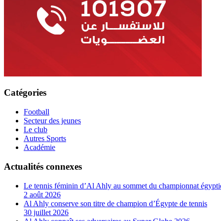
Catégories
Football
Secteur des jeunes
Le club
Autres Sports
Académie
Actualités connexes
Le tennis féminin d’Al Ahly au sommet du championnat égypti
2 août 2026
Al Ahly conserve son titre de champion d’Égypte de tennis
30 juillet 2026