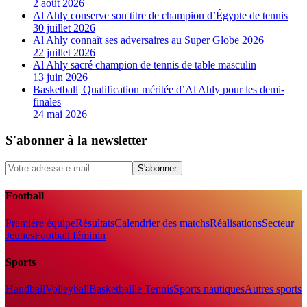
2 août 2026
Al Ahly conserve son titre de champion d’Égypte de tennis
30 juillet 2026
Al Ahly connaît ses adversaires au Super Globe 2026
22 juillet 2026
Al Ahly sacré champion de tennis de table masculin
13 juin 2026
Basketball| Qualification méritée d’Al Ahly pour les demi-
finales
24 mai 2026
S'abonner à la newsletter
S'abonner
Football
Première équipe
Résultats
Calendrier des matchs
Réalisations
Secteur
Jeunes
Football féminin
Sports
Handball
Volleyball
Basketball
le Tennis
Sports nautiques
Autres sports