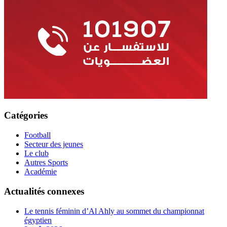
Catégories
Football
Secteur des jeunes
Le club
Autres Sports
Académie
Actualités connexes
Le tennis féminin d’Al Ahly au sommet du championnat
égyptien