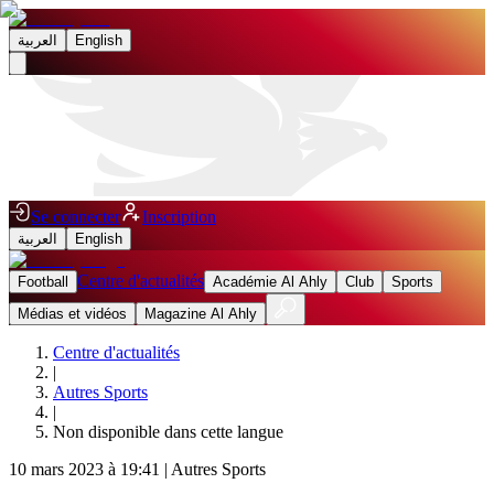
العربية
English
Se connecter
Inscription
العربية
English
Centre d'actualités
Football
Académie Al Ahly
Club
Sports
Médias et vidéos
Magazine Al Ahly
Centre d'actualités
|
Autres Sports
|
Non disponible dans cette langue
10 mars 2023 à 19:41
|
Autres Sports