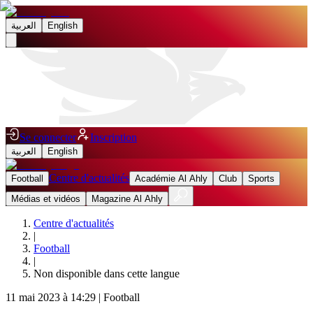
العربية
English
Se connecter
Inscription
العربية
English
Centre d'actualités
Football
Académie Al Ahly
Club
Sports
Médias et vidéos
Magazine Al Ahly
Centre d'actualités
|
Football
|
Non disponible dans cette langue
11 mai 2023 à 14:29
|
Football