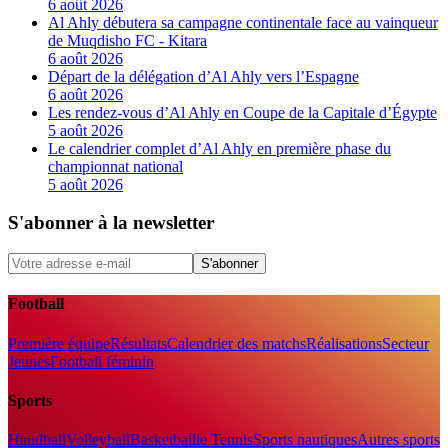
6 août 2026
Al Ahly débutera sa campagne continentale face au vainqueur
de Muqdisho FC - Kitara
6 août 2026
Départ de la délégation d’Al Ahly vers l’Espagne
6 août 2026
Les rendez-vous d’Al Ahly en Coupe de la Capitale d’Égypte
5 août 2026
Le calendrier complet d’Al Ahly en première phase du
championnat national
5 août 2026
S'abonner à la newsletter
S'abonner
Football
Première équipe
Résultats
Calendrier des matchs
Réalisations
Secteur
Jeunes
Football féminin
Sports
Handball
Volleyball
Basketball
le Tennis
Sports nautiques
Autres sports