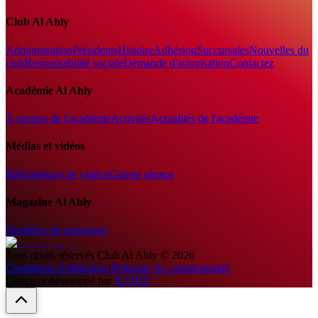
Club Al Ahly
Administration
Présidents
Histoire
Adhésion
Succursales
Nouvelles du
club
Responsabilité sociale
Demande d'autorisation
Contactez
Académie Al Ahly
À propos de l'académie
Activités
Actualités de l'académie
Médias et vidéos
Bibliothèque de vidéos
Galerie photos
Magazine Al Ahly
Numéros du magazine
Tous droits réservés
Club Al Ahly
©
2026
Conditions d'utilisation
|
Politique de confidentialité
Conçu et développé par
ICONS