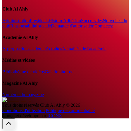
Club Al Ahly
Administration
Présidents
Histoire
Adhésion
Succursales
Nouvelles du
club
Responsabilité sociale
Demande d'autorisation
Contactez
Académie Al Ahly
À propos de l'académie
Activités
Actualités de l'académie
Médias et vidéos
Bibliothèque de vidéos
Galerie photos
Magazine Al Ahly
Numéros du magazine
Tous droits réservés
Club Al Ahly
©
2026
Conditions d'utilisation
|
Politique de confidentialité
Conçu et développé par
ICONS