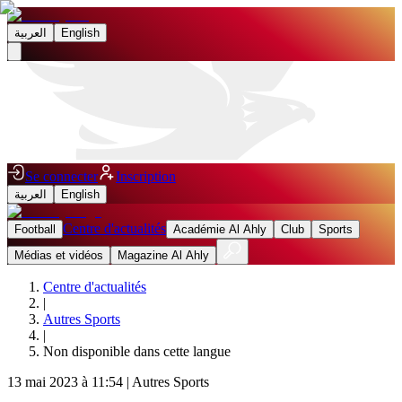
العربية
English
Se connecter
Inscription
العربية
English
Centre d'actualités
Football
Académie Al Ahly
Club
Sports
Médias et vidéos
Magazine Al Ahly
Centre d'actualités
|
Autres Sports
|
Non disponible dans cette langue
13 mai 2023 à 11:54
|
Autres Sports