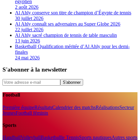
égyptien
2 août 2026
Al Ahly conserve son titre de champion d’Égypte de tennis
30 juillet 2026
Al Ahly connaît ses adversaires au Super Globe 2026
22 juillet 2026
Al Ahly sacré champion de tennis de table masculin
13 juin 2026
Basketball| Qualification méritée d’Al Ahly pour les demi-
finales
24 mai 2026
S'abonner à la newsletter
S'abonner
Football
Première équipe
Résultats
Calendrier des matchs
Réalisations
Secteur
Jeunes
Football féminin
Sports
Handball
Volleyball
Basketball
le Tennis
Sports nautiques
Autres sports