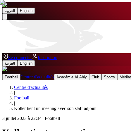
العربية
English
Se connecter
Inscription
العربية
English
Centre d'actualités
Football
Académie Al Ahly
Club
Sports
Médias
Centre d'actualités
|
Football
|
Koller tient un meeting avec son staff adjoint
3 juillet 2023 à 22:34
|
Football