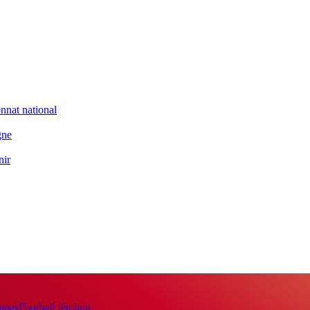
nnat national
gne
nir
eunes
Football féminin