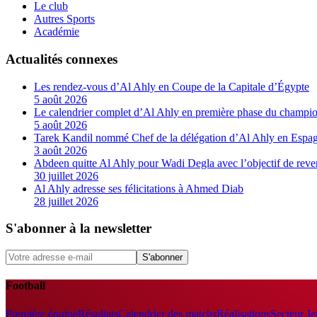
Le club
Autres Sports
Académie
Actualités connexes
Les rendez-vous d’Al Ahly en Coupe de la Capitale d’Égypte
5 août 2026
Le calendrier complet d’Al Ahly en première phase du champio
5 août 2026
Tarek Kandil nommé Chef de la délégation d’Al Ahly en Espa
3 août 2026
Abdeen quitte Al Ahly pour Wadi Degla avec l’objectif de reve
30 juillet 2026
Al Ahly adresse ses félicitations à Ahmed Diab
28 juillet 2026
S'abonner à la newsletter
S'abonner
Football
Première équipe
Résultats
Calendrier des matchs
Réalisations
Secteur J