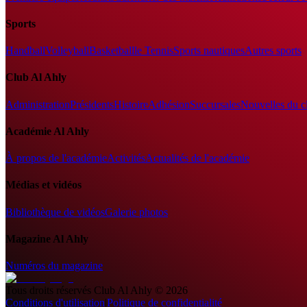
Sports
Handball
Volleyball
Basketball
le Tennis
Sports nautiques
Autres sports
Club Al Ahly
Administration
Présidents
Histoire
Adhésion
Succursales
Nouvelles du c
Académie Al Ahly
À propos de l'académie
Activités
Actualités de l'académie
Médias et vidéos
Bibliothèque de vidéos
Galerie photos
Magazine Al Ahly
Numéros du magazine
Tous droits réservés
Club Al Ahly
©
2026
Conditions d'utilisation
|
Politique de confidentialité