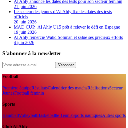
Al Ahly annonce les dates des tests pour son secteur féminin
21 juin 2026
Le secteur des jeunes d’Al Ahly fixe les dates des tests
officiels
20 juin 2026
MAD CUP.. Al Ahly U15 prêt à relever le défi en Espagne
19 juin 2026
Al Ahly remercie Walid Soliman et salue ses précieux efforts
4 juin 2026
S'abonner à la newsletter
S'abonner
Football
Première équipe
Résultats
Calendrier des matchs
Réalisations
Secteur
Jeunes
Football féminin
Sports
Handball
Volleyball
Basketball
le Tennis
Sports nautiques
Autres sports
Club Al Ahly