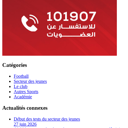
Catégories
Football
Secteur des jeunes
Le club
Autres Sports
Académie
Actualités connexes
Début des tests du secteur des jeunes
27 juin 2026