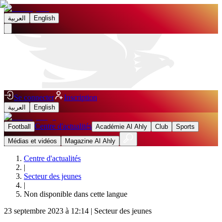
العربية
English
Se connecter
Inscription
العربية
English
Centre d'actualités
Football
Académie Al Ahly
Club
Sports
Médias et vidéos
Magazine Al Ahly
Centre d'actualités
|
Secteur des jeunes
|
Non disponible dans cette langue
23 septembre 2023 à 12:14
|
Secteur des jeunes