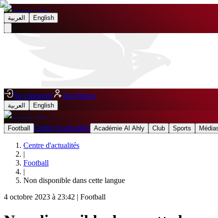
العربية
English
Se connecter
Inscription
العربية
English
Centre d'actualités
Football
Académie Al Ahly
Club
Sports
Médias
Centre d'actualités
|
Football
|
Non disponible dans cette langue
4 octobre 2023 à 23:42
|
Football