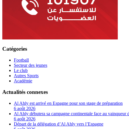
Catégories
Football
Secteur des jeunes
Le club
Autres Sports
Académie
Actualités connexes
Al Ahly est arrivé en Espagne pour son stage de préparation
6 août 2026
Al Ahly débutera sa campagne continentale face au vainqueur 
6 août 2026
Départ de la délégation d’Al Ahly vers l’Espagne