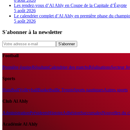
6 août 2026
Les rendez-vous d’Al Ahly en Coupe de la Capitale d’Égypte
5 août 2026
Le calendrier complet d’Al Ahly en première phase du champio
5 août 2026
S'abonner à la newsletter
S'abonner
Football
Première équipe
Résultats
Calendrier des matchs
Réalisations
Secteur J
Sports
Handball
Volleyball
Basketball
le Tennis
Sports nautiques
Autres sports
Club Al Ahly
Administration
Présidents
Histoire
Adhésion
Succursales
Nouvelles du c
Académie Al Ahly