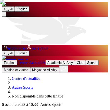
العربية
English
Se connecter
Inscription
العربية
English
Centre d'actualités
Football
Académie Al Ahly
Club
Sports
Médias et vidéos
Magazine Al Ahly
Centre d'actualités
|
Autres Sports
|
Non disponible dans cette langue
6 octobre 2023 à 10:33
|
Autres Sports