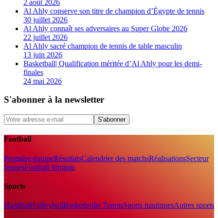
2 août 2026
Al Ahly conserve son titre de champion d’Égypte de tennis
30 juillet 2026
Al Ahly connaît ses adversaires au Super Globe 2026
22 juillet 2026
Al Ahly sacré champion de tennis de table masculin
13 juin 2026
Basketball| Qualification méritée d’Al Ahly pour les demi-
finales
24 mai 2026
S'abonner à la newsletter
S'abonner
Football
Première équipe
Résultats
Calendrier des matchs
Réalisations
Secteur
Jeunes
Football féminin
Sports
Handball
Volleyball
Basketball
le Tennis
Sports nautiques
Autres sports