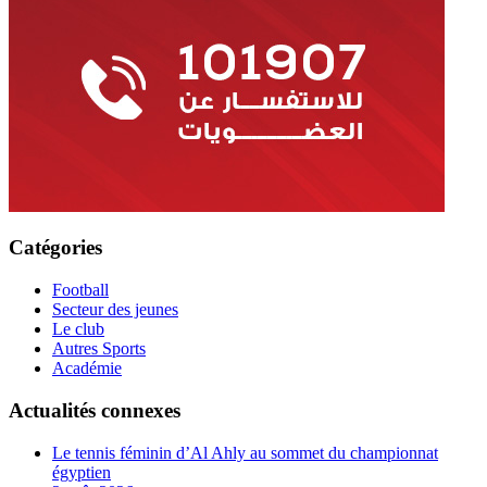
Catégories
Football
Secteur des jeunes
Le club
Autres Sports
Académie
Actualités connexes
Le tennis féminin d’Al Ahly au sommet du championnat
égyptien