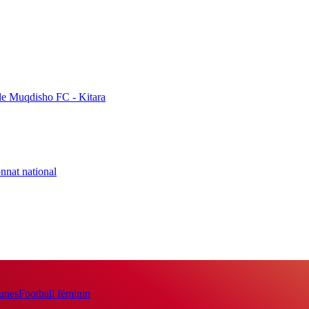
de Muqdisho FC - Kitara
nnat national
eunes
Football féminin