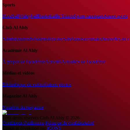
Sports
Handball
Volleyball
Basketball
le Tennis
Sports nautiques
Autres sports
Club Al Ahly
Administration
Présidents
Histoire
Adhésion
Succursales
Nouvelles du c
Académie Al Ahly
À propos de l'académie
Activités
Actualités de l'académie
Médias et vidéos
Bibliothèque de vidéos
Galerie photos
Magazine Al Ahly
Numéros du magazine
Tous droits réservés
Club Al Ahly
©
2026
Conditions d'utilisation
|
Politique de confidentialité
Conçu et développé par
ICONS