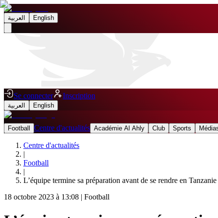
العربية
English
Se connecter
Inscription
العربية
English
Centre d'actualités
Football
Académie Al Ahly
Club
Sports
Médias
Centre d'actualités
|
Football
|
L’équipe termine sa préparation avant de se rendre en Tanzanie
18 octobre 2023 à 13:08
|
Football