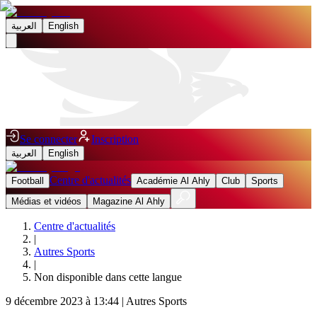
العربية
English
Se connecter
Inscription
العربية
English
Centre d'actualités
Football
Académie Al Ahly
Club
Sports
Médias et vidéos
Magazine Al Ahly
Centre d'actualités
|
Autres Sports
|
Non disponible dans cette langue
9 décembre 2023 à 13:44
|
Autres Sports