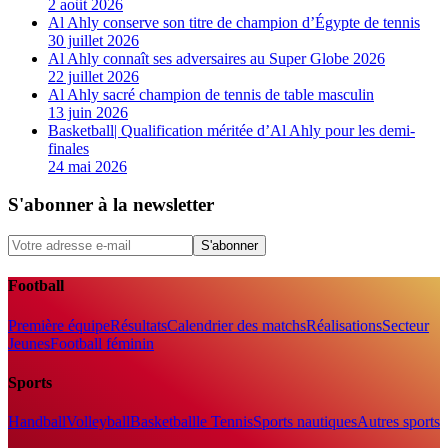
2 août 2026
Al Ahly conserve son titre de champion d’Égypte de tennis
30 juillet 2026
Al Ahly connaît ses adversaires au Super Globe 2026
22 juillet 2026
Al Ahly sacré champion de tennis de table masculin
13 juin 2026
Basketball| Qualification méritée d’Al Ahly pour les demi-
finales
24 mai 2026
S'abonner à la newsletter
S'abonner
Football
Première équipe
Résultats
Calendrier des matchs
Réalisations
Secteur
Jeunes
Football féminin
Sports
Handball
Volleyball
Basketball
le Tennis
Sports nautiques
Autres sports