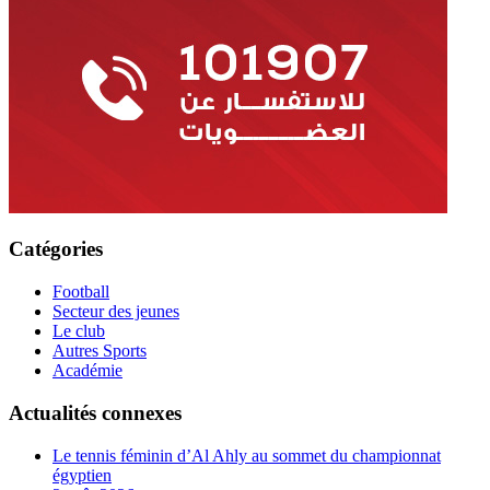
Catégories
Football
Secteur des jeunes
Le club
Autres Sports
Académie
Actualités connexes
Le tennis féminin d’Al Ahly au sommet du championnat
égyptien