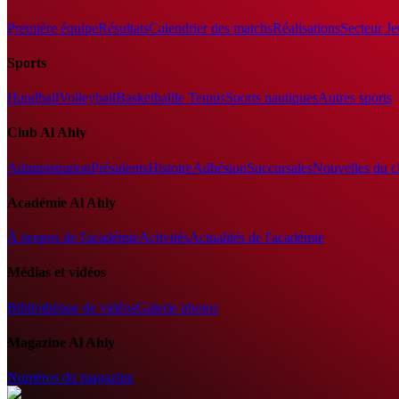
Première équipe
Résultats
Calendrier des matchs
Réalisations
Secteur J
Sports
Handball
Volleyball
Basketball
le Tennis
Sports nautiques
Autres sports
Club Al Ahly
Administration
Présidents
Histoire
Adhésion
Succursales
Nouvelles du c
Académie Al Ahly
À propos de l'académie
Activités
Actualités de l'académie
Médias et vidéos
Bibliothèque de vidéos
Galerie photos
Magazine Al Ahly
Numéros du magazine