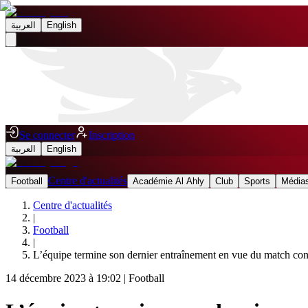
العربية
English
Se connecter
Inscription
العربية
English
Centre d'actualités
Football
Académie Al Ahly
Club
Sports
Médias
Centre d'actualités
|
Football
|
L’équipe termine son dernier entraînement en vue du match cont
14 décembre 2023 à 19:02
|
Football