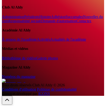
Club Al Ahly
Administration
Présidents
Histoire
Adhésion
Succursales
Nouvelles du
club
Responsabilité sociale
Demande d'autorisation
Contactez
Académie Al Ahly
À propos de l'académie
Activités
Actualités de l'académie
Médias et vidéos
Bibliothèque de vidéos
Galerie photos
Magazine Al Ahly
Numéros du magazine
Tous droits réservés
Club Al Ahly
©
2026
Conditions d'utilisation
|
Politique de confidentialité
Conçu et développé par
ICONS