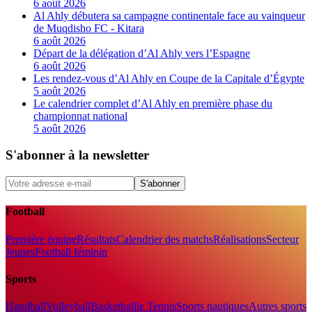
6 août 2026
Al Ahly débutera sa campagne continentale face au vainqueur
de Muqdisho FC - Kitara
6 août 2026
Départ de la délégation d’Al Ahly vers l’Espagne
6 août 2026
Les rendez-vous d’Al Ahly en Coupe de la Capitale d’Égypte
5 août 2026
Le calendrier complet d’Al Ahly en première phase du
championnat national
5 août 2026
S'abonner à la newsletter
S'abonner
Football
Première équipe
Résultats
Calendrier des matchs
Réalisations
Secteur
Jeunes
Football féminin
Sports
Handball
Volleyball
Basketball
le Tennis
Sports nautiques
Autres sports