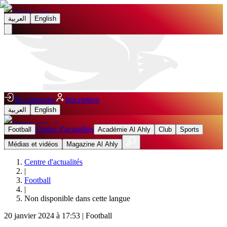
العربية
English
Se connecter
Inscription
العربية
English
Centre d'actualités
Football
Académie Al Ahly
Club
Sports
Médias et vidéos
Magazine Al Ahly
Centre d'actualités
|
Football
|
Non disponible dans cette langue
20 janvier 2024 à 17:53
|
Football