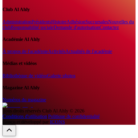
Club Al Ahly
Administration
Présidents
Histoire
Adhésion
Succursales
Nouvelles du
club
Responsabilité sociale
Demande d'autorisation
Contactez
Académie Al Ahly
À propos de l'académie
Activités
Actualités de l'académie
Médias et vidéos
Bibliothèque de vidéos
Galerie photos
Magazine Al Ahly
Numéros du magazine
Tous droits réservés
Club Al Ahly
©
2026
Conditions d'utilisation
|
Politique de confidentialité
Conçu et développé par
ICONS