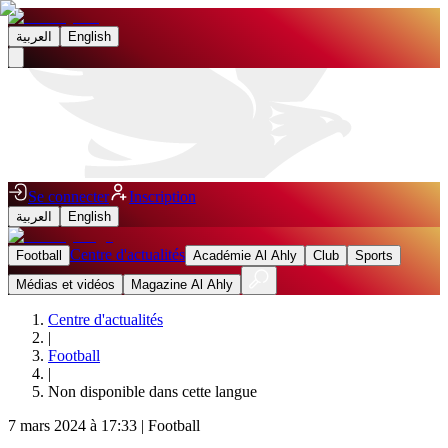
العربية
English
Se connecter
Inscription
العربية
English
Centre d'actualités
Football
Académie Al Ahly
Club
Sports
Médias et vidéos
Magazine Al Ahly
Centre d'actualités
|
Football
|
Non disponible dans cette langue
7 mars 2024 à 17:33
|
Football