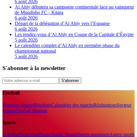
6 août 2026
Al Ahly débutera sa campagne continentale face au vainqueur
de Muqdisho FC - Kitara
6 août 2026
Départ de la délégation d’Al Ahly vers l’Espagne
6 août 2026
Les rendez-vous d’Al Ahly en Coupe de la Capitale d’Égypte
5 août 2026
Le calendrier complet d’Al Ahly en première phase du
championnat national
5 août 2026
S'abonner à la newsletter
S'abonner
Football
Première équipe
Résultats
Calendrier des matchs
Réalisations
Secteur
Jeunes
Football féminin
Sports
Handball
Volleyball
Basketball
le Tennis
Sports nautiques
Autres sports