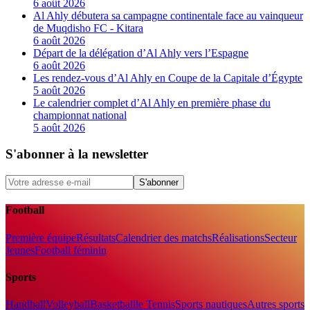
6 août 2026
Al Ahly débutera sa campagne continentale face au vainqueur
de Muqdisho FC - Kitara
6 août 2026
Départ de la délégation d’Al Ahly vers l’Espagne
6 août 2026
Les rendez-vous d’Al Ahly en Coupe de la Capitale d’Égypte
5 août 2026
Le calendrier complet d’Al Ahly en première phase du
championnat national
5 août 2026
S'abonner à la newsletter
S'abonner
Football
Première équipe
Résultats
Calendrier des matchs
Réalisations
Secteur
Jeunes
Football féminin
Sports
Handball
Volleyball
Basketball
le Tennis
Sports nautiques
Autres sports