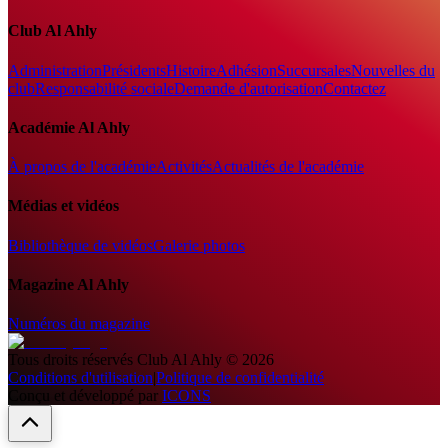
Club Al Ahly
Administration
Présidents
Histoire
Adhésion
Succursales
Nouvelles du
club
Responsabilité sociale
Demande d'autorisation
Contactez
Académie Al Ahly
À propos de l'académie
Activités
Actualités de l'académie
Médias et vidéos
Bibliothèque de vidéos
Galerie photos
Magazine Al Ahly
Numéros du magazine
Tous droits réservés
Club Al Ahly
©
2026
Conditions d'utilisation
|
Politique de confidentialité
Conçu et développé par
ICONS