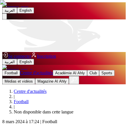
العربية
English
Se connecter
Inscription
العربية
English
Centre d'actualités
Football
Académie Al Ahly
Club
Sports
Médias et vidéos
Magazine Al Ahly
Centre d'actualités
|
Football
|
Non disponible dans cette langue
8 mars 2024 à 17:24
|
Football