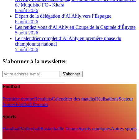
de Muqdisho FC - Kitara
6 août 2026
Départ de la délégation d’Al Ahly vers l’Espagne
6 août 2026
Les rendez-vous d’Al Ahly en Coupe de la Capitale d’Égypte
5 août 2026
Le calendrier complet d’Al Ahly en première phase du
championnat national
5 août 2026
S'abonner à la newsletter
S'abonner
Football
Première équipe
Résultats
Calendrier des matchs
Réalisations
Secteur
Jeunes
Football féminin
Sports
Handball
Volleyball
Basketball
le Tennis
Sports nautiques
Autres sports