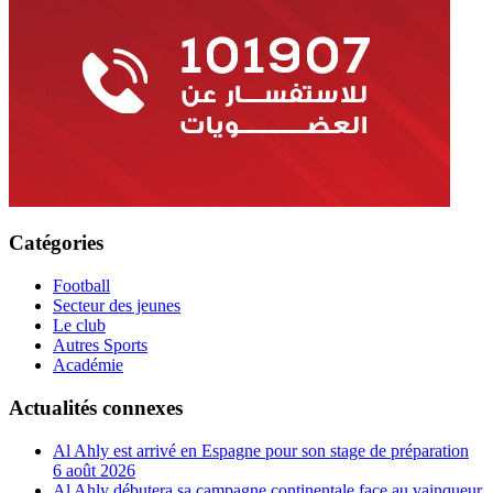
Catégories
Football
Secteur des jeunes
Le club
Autres Sports
Académie
Actualités connexes
Al Ahly est arrivé en Espagne pour son stage de préparation
6 août 2026
Al Ahly débutera sa campagne continentale face au vainqueur