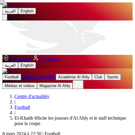
العربية
English
Se connecter
Inscription
العربية
English
Centre d'actualités
Football
Académie Al Ahly
Club
Sports
Médias et vidéos
Magazine Al Ahly
Centre d'actualités
|
Football
|
El-Khatib félicite les joueurs d'Al Ahly et le staff technique
pour la coupe
8 mars 2024 à 22:30
|
Football