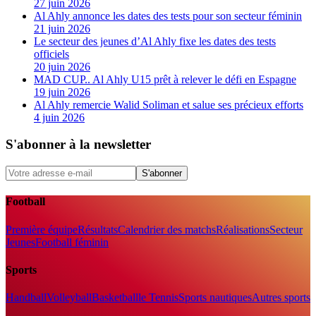
27 juin 2026
Al Ahly annonce les dates des tests pour son secteur féminin
21 juin 2026
Le secteur des jeunes d’Al Ahly fixe les dates des tests
officiels
20 juin 2026
MAD CUP.. Al Ahly U15 prêt à relever le défi en Espagne
19 juin 2026
Al Ahly remercie Walid Soliman et salue ses précieux efforts
4 juin 2026
S'abonner à la newsletter
S'abonner
Football
Première équipe
Résultats
Calendrier des matchs
Réalisations
Secteur
Jeunes
Football féminin
Sports
Handball
Volleyball
Basketball
le Tennis
Sports nautiques
Autres sports