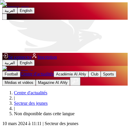
العربية
English
Se connecter
Inscription
العربية
English
Centre d'actualités
Football
Académie Al Ahly
Club
Sports
Médias et vidéos
Magazine Al Ahly
Centre d'actualités
|
Secteur des jeunes
|
Non disponible dans cette langue
10 mars 2024 à 11:11
|
Secteur des jeunes