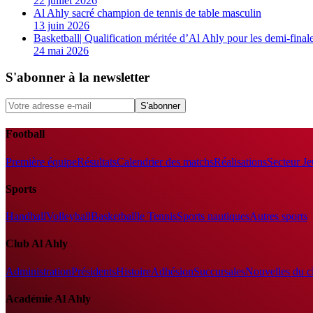
22 juillet 2026
Al Ahly sacré champion de tennis de table masculin
13 juin 2026
Basketball| Qualification méritée d’Al Ahly pour les demi-final
24 mai 2026
S'abonner à la newsletter
S'abonner
Football
Première équipe
Résultats
Calendrier des matchs
Réalisations
Secteur J
Sports
Handball
Volleyball
Basketball
le Tennis
Sports nautiques
Autres sports
Club Al Ahly
Administration
Présidents
Histoire
Adhésion
Succursales
Nouvelles du c
Académie Al Ahly