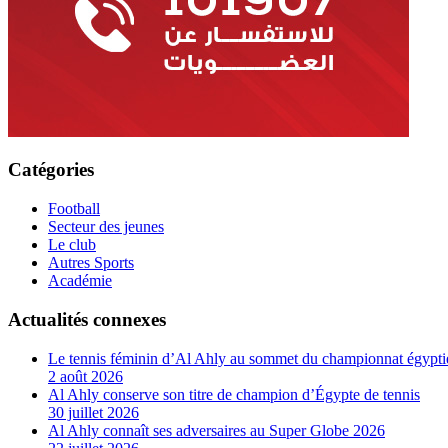
Catégories
Football
Secteur des jeunes
Le club
Autres Sports
Académie
Actualités connexes
Le tennis féminin d’Al Ahly au sommet du championnat égypti
2 août 2026
Al Ahly conserve son titre de champion d’Égypte de tennis
30 juillet 2026
Al Ahly connaît ses adversaires au Super Globe 2026