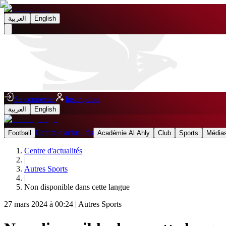
العربية
English
Se connecter
Inscription
العربية
English
Centre d'actualités
Football
Académie Al Ahly
Club
Sports
Médias
Centre d'actualités
|
Autres Sports
|
Non disponible dans cette langue
27 mars 2024 à 00:24
|
Autres Sports