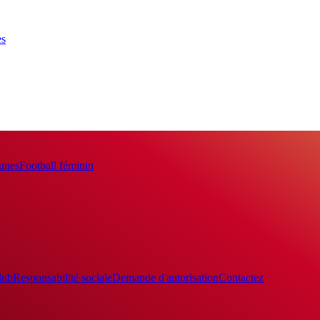
es
eunes
Football féminin
lub
Responsabilité sociale
Demande d'autorisation
Contactez