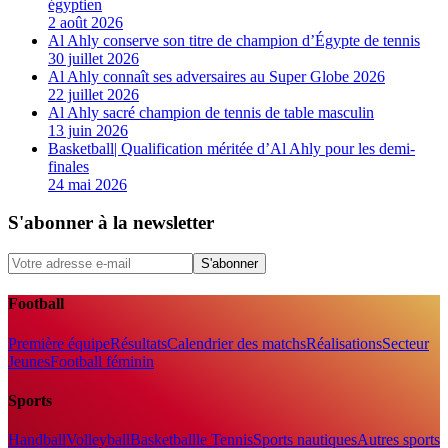
égyptien
2 août 2026
Al Ahly conserve son titre de champion d’Égypte de tennis
30 juillet 2026
Al Ahly connaît ses adversaires au Super Globe 2026
22 juillet 2026
Al Ahly sacré champion de tennis de table masculin
13 juin 2026
Basketball| Qualification méritée d’Al Ahly pour les demi-
finales
24 mai 2026
S'abonner à la newsletter
S'abonner
Football
Première équipe
Résultats
Calendrier des matchs
Réalisations
Secteur
Jeunes
Football féminin
Sports
Handball
Volleyball
Basketball
le Tennis
Sports nautiques
Autres sports