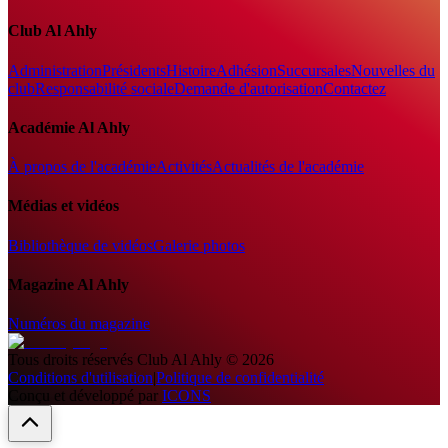
Club Al Ahly
Administration
Présidents
Histoire
Adhésion
Succursales
Nouvelles du
club
Responsabilité sociale
Demande d'autorisation
Contactez
Académie Al Ahly
À propos de l'académie
Activités
Actualités de l'académie
Médias et vidéos
Bibliothèque de vidéos
Galerie photos
Magazine Al Ahly
Numéros du magazine
Tous droits réservés
Club Al Ahly
©
2026
Conditions d'utilisation
|
Politique de confidentialité
Conçu et développé par
ICONS