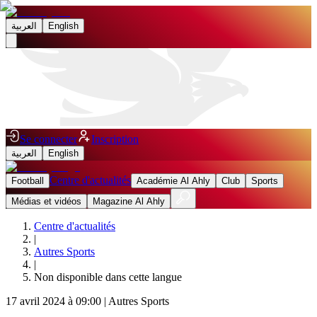
العربية
English
Se connecter
Inscription
العربية
English
Centre d'actualités
Football
Académie Al Ahly
Club
Sports
Médias et vidéos
Magazine Al Ahly
Centre d'actualités
|
Autres Sports
|
Non disponible dans cette langue
17 avril 2024 à 09:00
|
Autres Sports