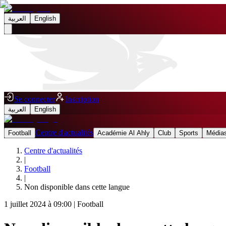
العربية
English
Se connecter
Inscription
العربية
English
Centre d'actualités
Football
Académie Al Ahly
Club
Sports
Médias
Centre d'actualités
|
Football
|
Non disponible dans cette langue
1 juillet 2024 à 09:00
|
Football