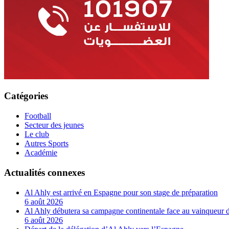
Catégories
Football
Secteur des jeunes
Le club
Autres Sports
Académie
Actualités connexes
Al Ahly est arrivé en Espagne pour son stage de préparation
6 août 2026
Al Ahly débutera sa campagne continentale face au vainqueur 
6 août 2026