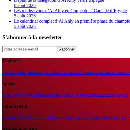
Départ de la délégation d’Al Ahly vers l’Espagne
6 août 2026
Les rendez-vous d’Al Ahly en Coupe de la Capitale d’Égypte
5 août 2026
Le calendrier complet d’Al Ahly en première phase du champio
5 août 2026
S'abonner à la newsletter
S'abonner
Football
Première équipe
Résultats
Calendrier des matchs
Réalisations
Secteur J
Sports
Handball
Volleyball
Basketball
le Tennis
Sports nautiques
Autres sports
Club Al Ahly
Administration
Présidents
Histoire
Adhésion
Succursales
Nouvelles du c
Académie Al Ahly