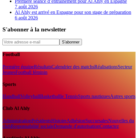
Première séance d’entraînement pour Al Ahly en Espagne
7 août 2026
Al Ahly est arrivé en Espagne pour son stage de préparation
6 août 2026
S'abonner à la newsletter
S'abonner
Football
Première équipe
Résultats
Calendrier des matchs
Réalisations
Secteur
Jeunes
Football féminin
Sports
Handball
Volleyball
Basketball
le Tennis
Sports nautiques
Autres sports
Club Al Ahly
Administration
Présidents
Histoire
Adhésion
Succursales
Nouvelles du
club
Responsabilité sociale
Demande d'autorisation
Contactez