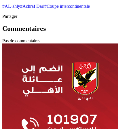
#
AL-ahly
#
Achraf Dari
#
Coupe intercontinentale
Partager
Commentaires
Pas de commentaires