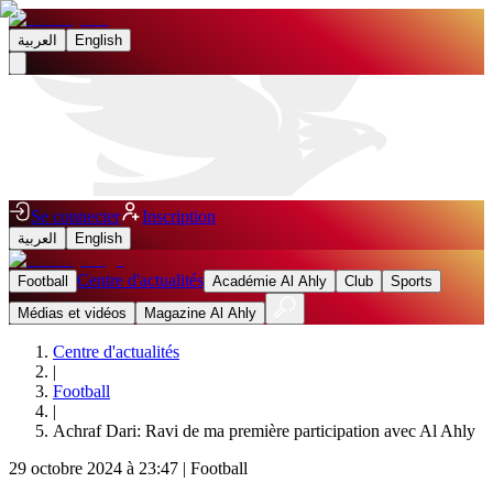
العربية
English
Se connecter
Inscription
العربية
English
Centre d'actualités
Football
Académie Al Ahly
Club
Sports
Médias et vidéos
Magazine Al Ahly
Centre d'actualités
|
Football
|
Achraf Dari: Ravi de ma première participation avec Al Ahly
29 octobre 2024 à 23:47
|
Football