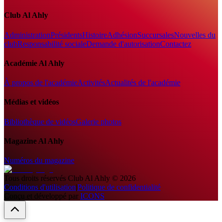
Club Al Ahly
Administration
Présidents
Histoire
Adhésion
Succursales
Nouvelles du
club
Responsabilité sociale
Demande d'autorisation
Contactez
Académie Al Ahly
À propos de l'académie
Activités
Actualités de l'académie
Médias et vidéos
Bibliothèque de vidéos
Galerie photos
Magazine Al Ahly
Numéros du magazine
Tous droits réservés
Club Al Ahly
©
2026
Conditions d'utilisation
|
Politique de confidentialité
Conçu et développé par
ICONS