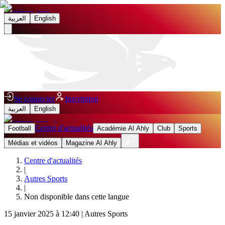
العربية
English
Se connecter
Inscription
العربية
English
Centre d'actualités
Football
Académie Al Ahly
Club
Sports
Médias et vidéos
Magazine Al Ahly
Centre d'actualités
|
Autres Sports
|
Non disponible dans cette langue
15 janvier 2025 à 12:40
|
Autres Sports