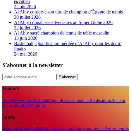
égyptien
2 août 2026
Al Ahly conserve son titre de champion d’Égypte de tennis
30 juillet 2026
Al Ahly connaît ses adversaires au Super Globe 2026
22 juillet 2026
Al Ahly sacré champion de tennis de table masculin
13 juin 2026
Basketball| Qualification méritée d’Al Ahly pour les demi-
finales
24 mai 2026
S'abonner à la newsletter
S'abonner
Football
Première équipe
Résultats
Calendrier des matchs
Réalisations
Secteur
Jeunes
Football féminin
Sports
Handball
Volleyball
Basketball
le Tennis
Sports nautiques
Autres sports