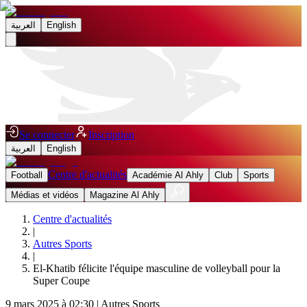
العربية
English
Se connecter
Inscription
العربية
English
Centre d'actualités
Football
Académie Al Ahly
Club
Sports
Médias et vidéos
Magazine Al Ahly
Centre d'actualités
|
Autres Sports
|
El-Khatib félicite l'équipe masculine de volleyball pour la
Super Coupe
9 mars 2025 à 02:30
|
Autres Sports