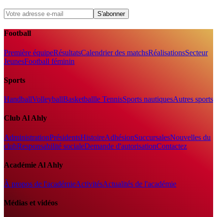
S'abonner
Football
Première équipe
Résultats
Calendrier des matchs
Réalisations
Secteur
Jeunes
Football féminin
Sports
Handball
Volleyball
Basketball
le Tennis
Sports nautiques
Autres sports
Club Al Ahly
Administration
Présidents
Histoire
Adhésion
Succursales
Nouvelles du
club
Responsabilité sociale
Demande d'autorisation
Contactez
Académie Al Ahly
À propos de l'académie
Activités
Actualités de l'académie
Médias et vidéos