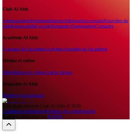
Club Al Ahly
Administration
Présidents
Histoire
Adhésion
Succursales
Nouvelles du
club
Responsabilité sociale
Demande d'autorisation
Contactez
Académie Al Ahly
À propos de l'académie
Activités
Actualités de l'académie
Médias et vidéos
Bibliothèque de vidéos
Galerie photos
Magazine Al Ahly
Numéros du magazine
Tous droits réservés
Club Al Ahly
©
2026
Conditions d'utilisation
|
Politique de confidentialité
Conçu et développé par
ICONS