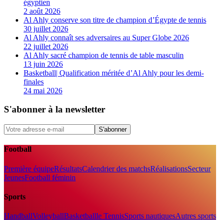
égyptien
2 août 2026
Al Ahly conserve son titre de champion d’Égypte de tennis
30 juillet 2026
Al Ahly connaît ses adversaires au Super Globe 2026
22 juillet 2026
Al Ahly sacré champion de tennis de table masculin
13 juin 2026
Basketball| Qualification méritée d’Al Ahly pour les demi-
finales
24 mai 2026
S'abonner à la newsletter
S'abonner
Football
Première équipe
Résultats
Calendrier des matchs
Réalisations
Secteur
Jeunes
Football féminin
Sports
Handball
Volleyball
Basketball
le Tennis
Sports nautiques
Autres sports