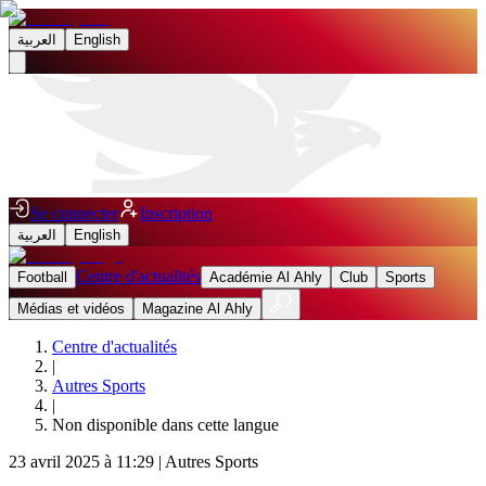
العربية
English
Se connecter
Inscription
العربية
English
Centre d'actualités
Football
Académie Al Ahly
Club
Sports
Médias et vidéos
Magazine Al Ahly
Centre d'actualités
|
Autres Sports
|
Non disponible dans cette langue
23 avril 2025 à 11:29
|
Autres Sports