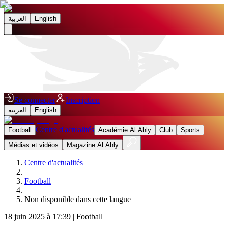
العربية
English
Se connecter
Inscription
العربية
English
Centre d'actualités
Football
Académie Al Ahly
Club
Sports
Médias et vidéos
Magazine Al Ahly
Centre d'actualités
|
Football
|
Non disponible dans cette langue
18 juin 2025 à 17:39
|
Football