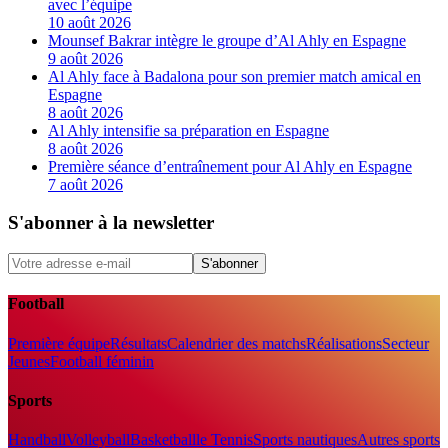
avec l’équipe
10 août 2026
Mounsef Bakrar intègre le groupe d’Al Ahly en Espagne
9 août 2026
Al Ahly face à Badalona pour son premier match amical en
Espagne
8 août 2026
Al Ahly intensifie sa préparation en Espagne
8 août 2026
Première séance d’entraînement pour Al Ahly en Espagne
7 août 2026
S'abonner à la newsletter
S'abonner
Football
Première équipe
Résultats
Calendrier des matchs
Réalisations
Secteur
Jeunes
Football féminin
Sports
Handball
Volleyball
Basketball
le Tennis
Sports nautiques
Autres sports