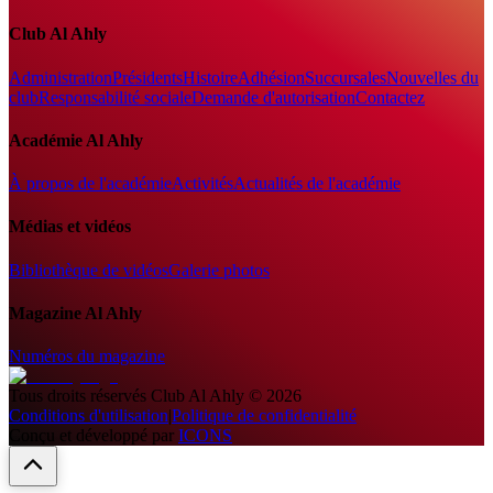
Club Al Ahly
Administration
Présidents
Histoire
Adhésion
Succursales
Nouvelles du
club
Responsabilité sociale
Demande d'autorisation
Contactez
Académie Al Ahly
À propos de l'académie
Activités
Actualités de l'académie
Médias et vidéos
Bibliothèque de vidéos
Galerie photos
Magazine Al Ahly
Numéros du magazine
Tous droits réservés
Club Al Ahly
©
2026
Conditions d'utilisation
|
Politique de confidentialité
Conçu et développé par
ICONS