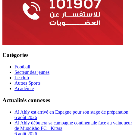
Catégories
Football
Secteur des jeunes
Le club
Autres Sports
Académie
Actualités connexes
Al Ahly est arrivé en Espagne pour son stage de préparation
6 août 2026
Al Ahly débutera sa campagne continentale face au vainqueur
de Muqdisho FC - Kitara
6 août 2026