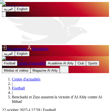
العربية
English
Se connecter
Inscription
العربية
English
Centre d'actualités
Football
Académie Al Ahly
Club
Sports
Médias et vidéos
Magazine Al Ahly
Centre d'actualités
|
Football
|
Bencharki et Zizo assurent la victoire d’Al Ahly contre Al
Ittihad
22 octobre 2025 à 17:59
|
Football