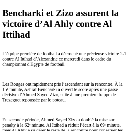
Bencharki et Zizo assurent la
victoire d’Al Ahly contre Al
Ittihad
L’équipe première de football a décroché une précieuse victoire 2-1
contre Al Ittihad d’Alexandrie ce mercredi dans le cadre du
championnat d'Egypte de football.
Les Rouges ont rapidement pris l’ascendant sur la rencontre. À la
15ᵉ minute, Ashraf Bencharki a ouvert le score après une passe
décisive d’Ahmed Sayed Zizo, suite à une première frappe de
Trezeguet repoussée par le poteau.
En seconde période, Ahmed Sayed Zizo a doublé la mise sur
penalty à la 62ᵉ minute. Al Ittihad a réduit l’écart à la 69ᵉ minute,
mais Al Ahly a su gérer le reste de la rencontre pour conserver les