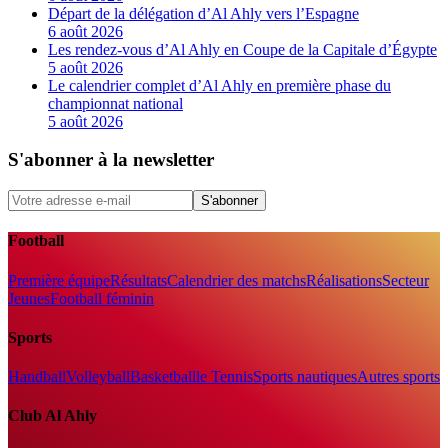
Départ de la délégation d’Al Ahly vers l’Espagne
6 août 2026
Les rendez-vous d’Al Ahly en Coupe de la Capitale d’Égypte
5 août 2026
Le calendrier complet d’Al Ahly en première phase du
championnat national
5 août 2026
S'abonner à la newsletter
S'abonner
Football
Première équipe
Résultats
Calendrier des matchs
Réalisations
Secteur
Jeunes
Football féminin
Sports
Handball
Volleyball
Basketball
le Tennis
Sports nautiques
Autres sports
Club Al Ahly