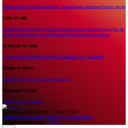
Handball
Volleyball
Basketball
le Tennis
Sports nautiques
Autres sports
Club Al Ahly
Administration
Présidents
Histoire
Adhésion
Succursales
Nouvelles du
club
Responsabilité sociale
Demande d'autorisation
Contactez
Académie Al Ahly
À propos de l'académie
Activités
Actualités de l'académie
Médias et vidéos
Bibliothèque de vidéos
Galerie photos
Magazine Al Ahly
Numéros du magazine
Tous droits réservés
Club Al Ahly
©
2026
Conditions d'utilisation
|
Politique de confidentialité
Conçu et développé par
ICONS