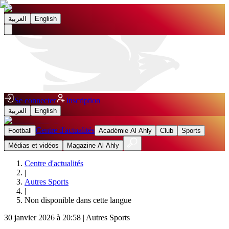
العربية
English
Se connecter
Inscription
العربية
English
Centre d'actualités
Football
Académie Al Ahly
Club
Sports
Médias et vidéos
Magazine Al Ahly
Centre d'actualités
|
Autres Sports
|
Non disponible dans cette langue
30 janvier 2026 à 20:58
|
Autres Sports