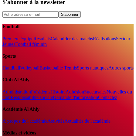
S'abonner à la newsletter
S'abonner
Football
Première équipe
Résultats
Calendrier des matchs
Réalisations
Secteur
Jeunes
Football féminin
Sports
Handball
Volleyball
Basketball
le Tennis
Sports nautiques
Autres sports
Club Al Ahly
Administration
Présidents
Histoire
Adhésion
Succursales
Nouvelles du
club
Responsabilité sociale
Demande d'autorisation
Contactez
Académie Al Ahly
À propos de l'académie
Activités
Actualités de l'académie
Médias et vidéos