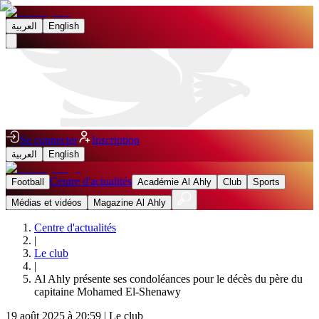
العربية
English
Se connecter
Inscription
العربية
English
Centre d'actualités
Football
Académie Al Ahly
Club
Sports
Médias et vidéos
Magazine Al Ahly
Centre d'actualités
|
Le club
|
Al Ahly présente ses condoléances pour le décès du père du
capitaine Mohamed El-Shenawy
19 août 2025 à 20:59
|
Le club