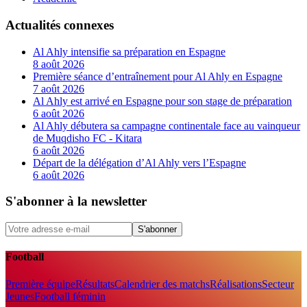
Actualités connexes
Al Ahly intensifie sa préparation en Espagne
8 août 2026
Première séance d’entraînement pour Al Ahly en Espagne
7 août 2026
Al Ahly est arrivé en Espagne pour son stage de préparation
6 août 2026
Al Ahly débutera sa campagne continentale face au vainqueur
de Muqdisho FC - Kitara
6 août 2026
Départ de la délégation d’Al Ahly vers l’Espagne
6 août 2026
S'abonner à la newsletter
S'abonner
Football
Première équipe
Résultats
Calendrier des matchs
Réalisations
Secteur
Jeunes
Football féminin