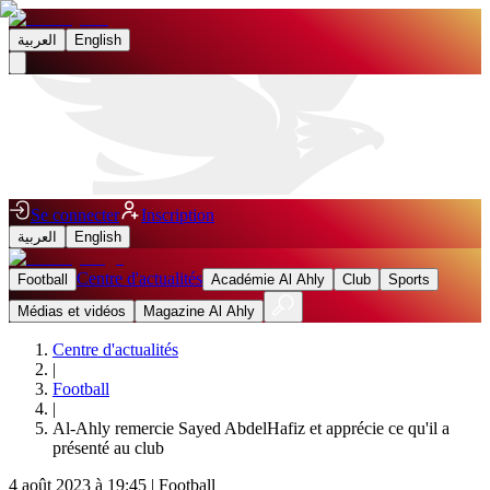
العربية
English
Se connecter
Inscription
العربية
English
Centre d'actualités
Football
Académie Al Ahly
Club
Sports
Médias et vidéos
Magazine Al Ahly
Centre d'actualités
|
Football
|
Al-Ahly remercie Sayed AbdelHafiz et apprécie ce qu'il a
présenté au club
4 août 2023 à 19:45
|
Football