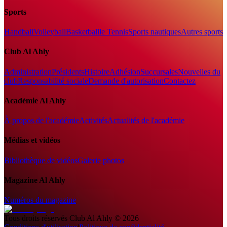
Sports
Handball
Volleyball
Basketball
le Tennis
Sports nautiques
Autres sports
Club Al Ahly
Administration
Présidents
Histoire
Adhésion
Succursales
Nouvelles du
club
Responsabilité sociale
Demande d'autorisation
Contactez
Académie Al Ahly
À propos de l'académie
Activités
Actualités de l'académie
Médias et vidéos
Bibliothèque de vidéos
Galerie photos
Magazine Al Ahly
Numéros du magazine
Tous droits réservés
Club Al Ahly
©
2026