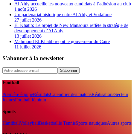
Al Ahly accueille les nouveaux candidats à l’adhésion au club
1 août 2026
Un partenariat historique entre Al Ahly et Vodafone
27 juillet 2026
El-Khatib: Le projet de New Mansoura reflète la stratégie de
développement d’Al Ahly
13 juillet 2026
Mahmoud El-Khatib reçoit le gouverneur du Caire
11 juillet 2026
S'abonner à la newsletter
S'abonner
Football
Première équipe
Résultats
Calendrier des matchs
Réalisations
Secteur
Jeunes
Football féminin
Sports
Handball
Volleyball
Basketball
le Tennis
Sports nautiques
Autres sports