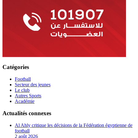
Catégories
Football
Secteur des jeunes
Le club
Autres Sports
Académie
Actualités connexes
Al Ahly critique les décisions de la Fédération égyptienne de
football
2 août 2026