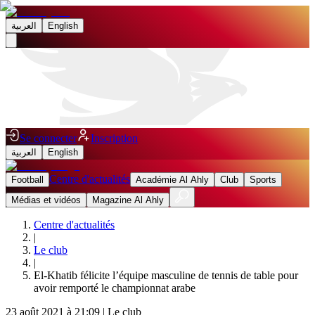
العربية
English
Se connecter
Inscription
العربية
English
Centre d'actualités
Football
Académie Al Ahly
Club
Sports
Médias et vidéos
Magazine Al Ahly
Centre d'actualités
|
Le club
|
El-Khatib félicite l’équipe masculine de tennis de table pour
avoir remporté le championnat arabe
23 août 2021 à 21:09
|
Le club