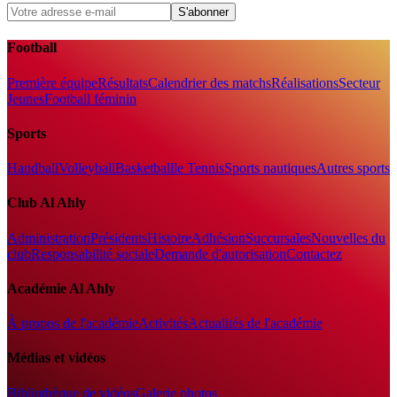
S'abonner
Football
Première équipe
Résultats
Calendrier des matchs
Réalisations
Secteur
Jeunes
Football féminin
Sports
Handball
Volleyball
Basketball
le Tennis
Sports nautiques
Autres sports
Club Al Ahly
Administration
Présidents
Histoire
Adhésion
Succursales
Nouvelles du
club
Responsabilité sociale
Demande d'autorisation
Contactez
Académie Al Ahly
À propos de l'académie
Activités
Actualités de l'académie
Médias et vidéos
Bibliothèque de vidéos
Galerie photos