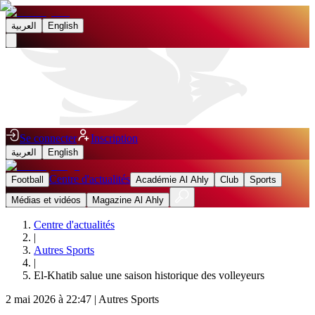
العربية
English
Se connecter
Inscription
العربية
English
Centre d'actualités
Football
Académie Al Ahly
Club
Sports
Médias et vidéos
Magazine Al Ahly
Centre d'actualités
|
Autres Sports
|
El-Khatib salue une saison historique des volleyeurs
2 mai 2026 à 22:47
|
Autres Sports