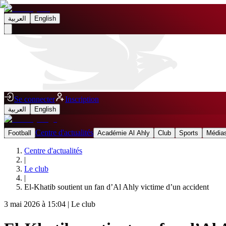
العربية
English
Se connecter
Inscription
العربية
English
Centre d'actualités
Football
Académie Al Ahly
Club
Sports
Médias
Centre d'actualités
|
Le club
|
El-Khatib soutient un fan d’Al Ahly victime d’un accident
3 mai 2026 à 15:04
|
Le club