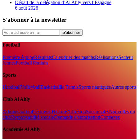
Départ de la délégation d’Al Ahly vers l’Espagne
6 août 2026
S'abonner à la newsletter
S'abonner
Football
Première équipe
Résultats
Calendrier des matchs
Réalisations
Secteur
Jeunes
Football féminin
Sports
Handball
Volleyball
Basketball
le Tennis
Sports nautiques
Autres sports
Club Al Ahly
Administration
Présidents
Histoire
Adhésion
Succursales
Nouvelles du
club
Responsabilité sociale
Demande d'autorisation
Contactez
Académie Al Ahly