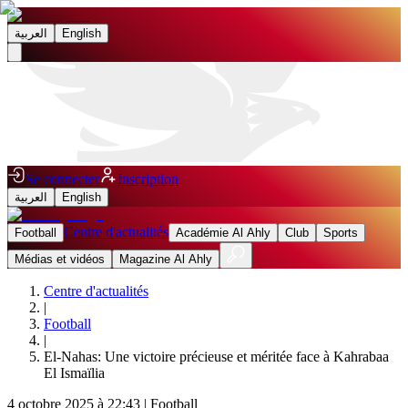
العربية
English
Se connecter
Inscription
العربية
English
Centre d'actualités
Football
Académie Al Ahly
Club
Sports
Médias et vidéos
Magazine Al Ahly
Centre d'actualités
|
Football
|
El-Nahas: Une victoire précieuse et méritée face à Kahrabaa
El Ismaïlia
4 octobre 2025 à 22:43
|
Football