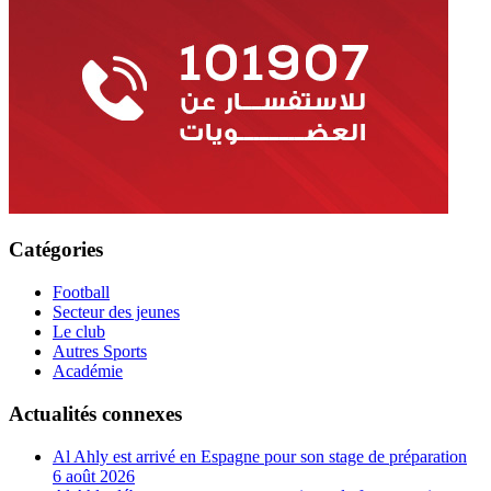
Catégories
Football
Secteur des jeunes
Le club
Autres Sports
Académie
Actualités connexes
Al Ahly est arrivé en Espagne pour son stage de préparation
6 août 2026