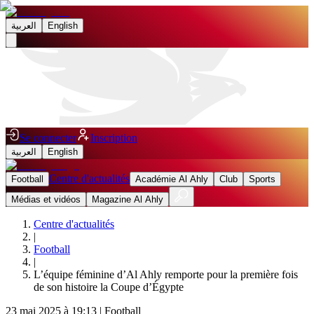
العربية
English
Se connecter
Inscription
العربية
English
Centre d'actualités
Football
Académie Al Ahly
Club
Sports
Médias et vidéos
Magazine Al Ahly
Centre d'actualités
|
Football
|
L’équipe féminine d’Al Ahly remporte pour la première fois
de son histoire la Coupe d’Égypte
23 mai 2025 à 19:13
|
Football