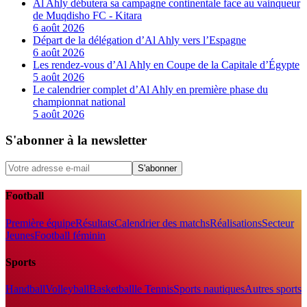
Al Ahly débutera sa campagne continentale face au vainqueur
de Muqdisho FC - Kitara
6 août 2026
Départ de la délégation d’Al Ahly vers l’Espagne
6 août 2026
Les rendez-vous d’Al Ahly en Coupe de la Capitale d’Égypte
5 août 2026
Le calendrier complet d’Al Ahly en première phase du
championnat national
5 août 2026
S'abonner à la newsletter
S'abonner
Football
Première équipe
Résultats
Calendrier des matchs
Réalisations
Secteur
Jeunes
Football féminin
Sports
Handball
Volleyball
Basketball
le Tennis
Sports nautiques
Autres sports